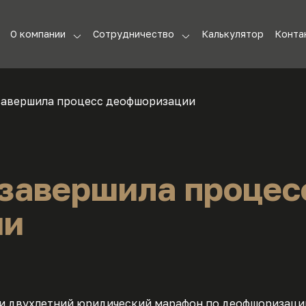
О компании
Сотрудничество
Калькулятор
Конта
СМИ о нас
Партнерам
завершила процесс деофшоризации
Отзывы
ЦФА
Команда
Инвестиции для
бизнеса
Документы
 завершила процес
Контакты
ии
Видео
ти двухлетний юридический марафон по деофшоризации