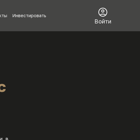
кты
Инвестировать
Войти
с
, в