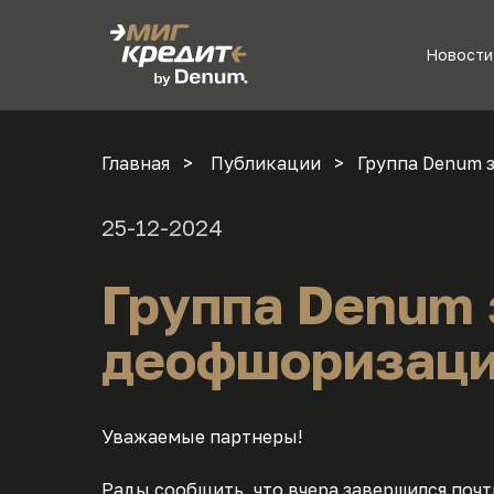
Новости
Главная
Публикации
Группа Denum 
25-12-2024
Группа Denum
деофшоризац
Уважаемые партнеры!
Рады сообщить, что вчера завершился поч