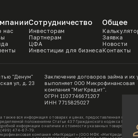
омпании
Сотрудничество
Общее
 нас
Инвесторам
Калькулято
вы
Партнерам
Заявка
нда
ЦФА
Новости
менты
Инвестиции для бизнеса
Контакты
стью "Денум"
Заключение договоров займа и их 
кая ул, д. 23
выполняет ООО Микрофинансовая
компания "МигКредит".
ОГРН 1107746671207
ИНН 7715825027
а также вся информация о товарах и ценах, предоставленная на нём,
определяемой положениями Статьи 437 Гражданского кодекса Россий
робной информации о наличии и стоимости указанных товаров и (или
 (499) 474-67-79.
микрофинансовая компания «МигКредит» (ООО МФК «МигКредит»)