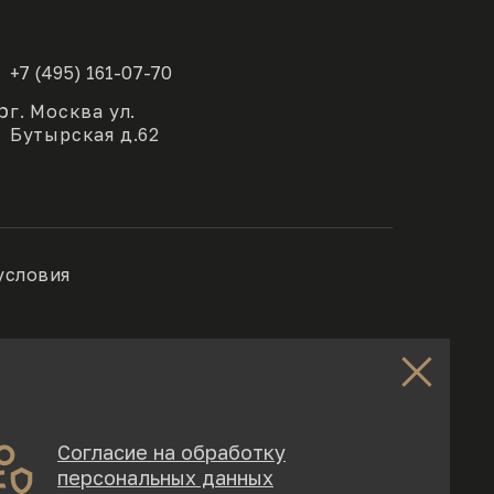
+7 (495) 161-07-70
р
г. Москва ул.
Бутырская д.62
условия
 носит исключительно информационный характер и ни
ской Федерации. Возможность расчета доходности на
Согласие на обработку
) услуг, пожалуйста, обращайтесь к менеджеру сайта с
персональных данных