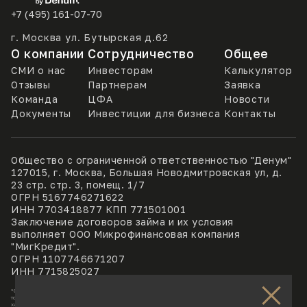
+7 (495) 161-07-70
г. Москва ул. Бутырская д.62
О компании
Сотрудничество
Общее
СМИ о нас
Инвесторам
Калькулятор
Отзывы
Партнерам
Заявка
Команда
ЦФА
Новости
Документы
Инвестиции для бизнеса
Контакты
Общество с ограниченной ответственностью "Денум"
127015, г. Москва, Большая Новодмитровская ул, д.
23 стр. стр. 3, помещ. 1/7
ОГРН 5167746271622
ИНН 7703418877 КПП 771501001
Заключение договоров займа и их условия
выполняет ООО Микрофинансовая компания
"МигКредит".
ОГРН 1107746671207
ИНН 7715825027
*Обращаем ваше внимание, что данный Интернет-сайт, а также вся информация о
товарах и ценах, предоставленная на нём, носит исключительно информационный
характер и ни при каких условиях не является публичной офертой, определяемой