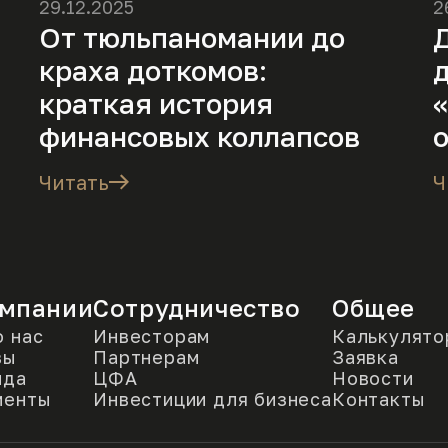
29.12.2025
2
От тюльпаномании до
Д
краха доткомов:
краткая история
финансовых коллапсов
Читать
Ч
омпании
Сотрудничество
Общее
 нас
Инвесторам
Калькулято
вы
Партнерам
Заявка
нда
ЦФА
Новости
менты
Инвестиции для бизнеса
Контакты