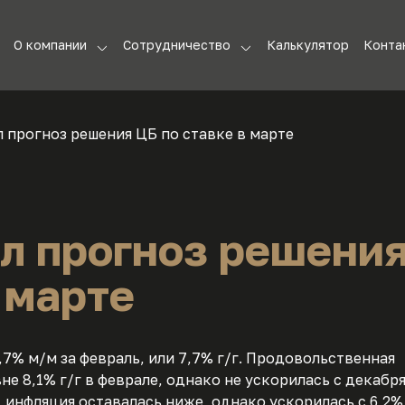
О компании
Сотрудничество
Калькулятор
Конта
СМИ о нас
Партнерам
 прогноз решения ЦБ по ставке в марте
Отзывы
ЦФА
Команда
Инвестиции для
бизнеса
Документы
л прогноз решени
Контакты
 марте
Видео
,7% м/м за февраль, или 7,7% г/г. Продовольственная
 8,1% г/г в феврале, однако не ускорилась с декабря
инфляция оставалась ниже, однако ускорилась с 6,2% 