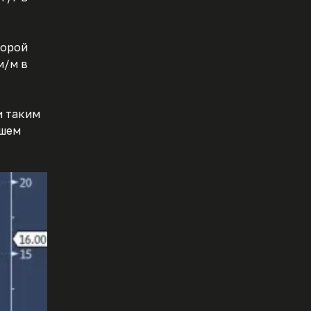
торой
м/м в
и таким
йшем