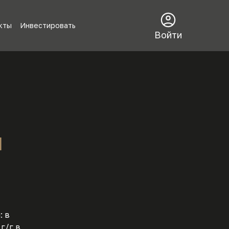
кты
Инвестировать
Войти
я
: в
г/г в