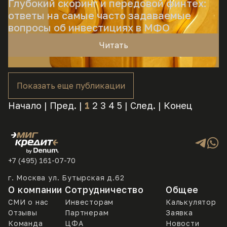
Глубокий скоринг и передовой финтех:
ответы на самые часто задаваемые
вопросы об инвестициях в МФО
Читать
Показать еще публикации
Начало | Пред. |
1
2
3
4
5
|
След.
|
Конец
+7 (495) 161-07-70
г. Москва ул. Бутырская д.62
О компании
Сотрудничество
Общее
СМИ о нас
Инвесторам
Калькулятор
Отзывы
Партнерам
Заявка
Команда
ЦФА
Новости