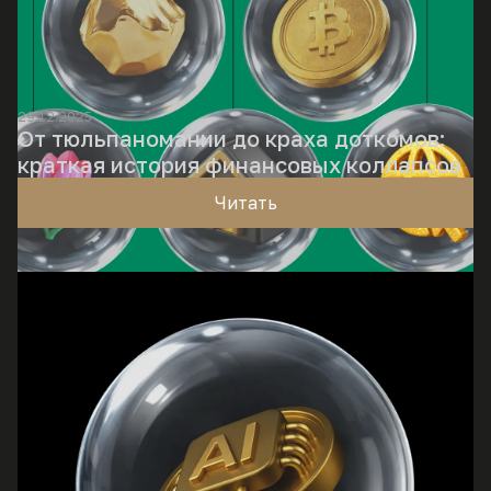
29.12.2025
От тюльпаномании до краха доткомов:
краткая история финансовых коллапсов
Читать